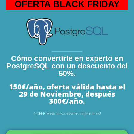
OFERTA BLACK FRIDAY
Skip
Skip
to
to
primary
content
navigation
Cómo convertirte en experto en
PostgreSQL con un descuento del
50%.
150€/año, oferta válida hasta el
29 de Noviembre, después
300€/año.
*¡OFERTA exclusiva para los 20 primeros!