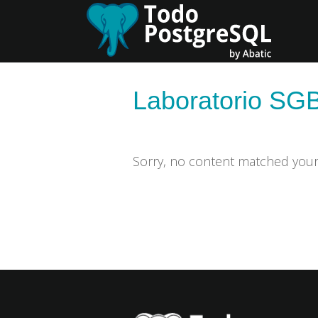
Skip
Skip
to
to
primary
content
navigation
Laboratorio SG
Sorry, no content matched your c