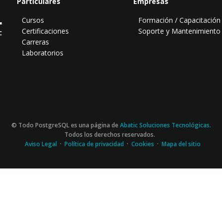
Particulares
Empresas
Cursos
Formación / Capacitación
Certificaciones
Soporte y Mantenimiento
Carreras
Laboratorios
© Todo PostgreSQL es una página de
Abatic Soluciones Tecnológicas.
Todos los derechos reservados.
Aviso Legal
·
Política de privacidad
·
Cookies
·
Mapa del sitio