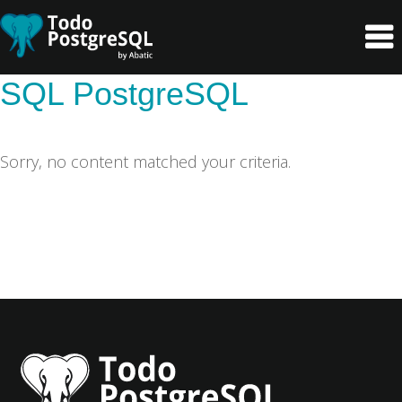
header-
Main
Skip
Skip
right
navigation
to
to
primary
content
SQL PostgreSQL
navigation
Sorry, no content matched your criteria.