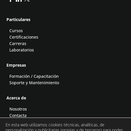
Particulares
Cursos
Certificaciones
Carreras
Laboratorios
Empresas
Formación / Capacitación
Soporte y Mantenimiento
Acerca de
Nosotros
Contacta
Blog
En esta web utilizamos cookies técnicas, analíticas, de
Podcast
personalización y publicitarias (propias y de terceros) para poder