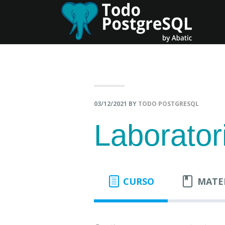
Skip
Skip
to
to
primary
content
navigation
03/12/2021
BY
TODO POSTGRESQL
Laborator
CURSO
MATE