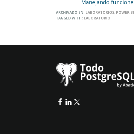
Manejando funcione
ARCHIVADO EN:
LABORATORIOS
,
POWER BI
TAGGED WITH:
LABORATORIO