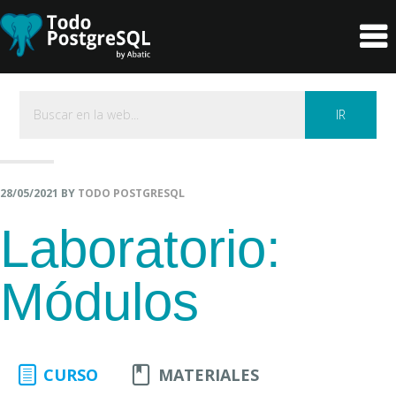
header-
Main
Skip
Skip
right
navigation
to
to
primary
content
navigation
Buscar
en
la
web...
28/05/2021
BY
TODO POSTGRESQL
Laboratorio:
Módulos
CURSO
MATERIALES