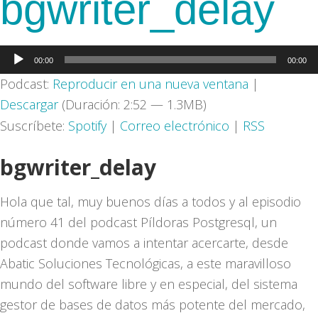
bgwriter_delay
Reproductor
00:00
00:00
de
Podcast:
Reproducir en una nueva ventana
|
audio
Descargar
(Duración: 2:52 — 1.3MB)
Suscríbete:
Spotify
|
Correo electrónico
|
RSS
bgwriter_delay
Hola que tal, muy buenos días a todos y al episodio
número 41 del podcast Píldoras Postgresql, un
podcast donde vamos a intentar acercarte, desde
Abatic Soluciones Tecnológicas, a este maravilloso
mundo del software libre y en especial, del sistema
gestor de bases de datos más potente del mercado,