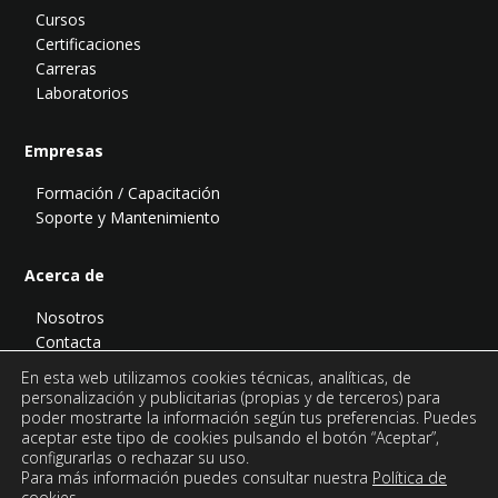
Cursos
Certificaciones
Carreras
Laboratorios
Empresas
Formación / Capacitación
Soporte y Mantenimiento
Acerca de
Nosotros
Contacta
Blog
En esta web utilizamos cookies técnicas, analíticas, de
Podcast
personalización y publicitarias (propias y de terceros) para
poder mostrarte la información según tus preferencias. Puedes
aceptar este tipo de cookies pulsando el botón “Aceptar”,
configurarlas o rechazar su uso.
Para más información puedes consultar nuestra
Política de
cookies.
© Todo PostgreSQL es una página de
Abatic Soluciones Tecnológicas.