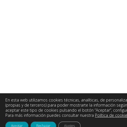
En esta web utilizamos cookies técnicas, analíticas, de personaliza
(propias y de terceros) para poder mostrarte la información según
aceptar este tipo de cookies pulsando el botón “Aceptar”, configur
Para más información puedes consultar nuestra
Política de cookie
Aceptar
Rechazar
Ajustes