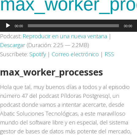
max_worker_pro
Reproductor
00:00
00:00
de
Podcast:
Reproducir en una nueva ventana
|
audio
Descargar
(Duración: 2:25 — 2.2MB)
Suscríbete:
Spotify
|
Correo electrónico
|
RSS
max_worker_processes
Hola que tal, muy buenos días a todos y al episodio
número 47 del podcast Píldoras Postgresql, un
podcast donde vamos a intentar acercarte, desde
Abatic Soluciones Tecnológicas, a este maravilloso
mundo del software libre y en especial, del sistema
gestor de bases de datos más potente del mercado,