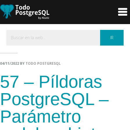
header-
Main
Skip
Skip
right
navigation
to
to
primary
content
navigation
Buscar
en
la
web...
04/11/2022
BY
TODO POSTGRESQL
57 – Píldoras
PostgreSQL –
Parámetro