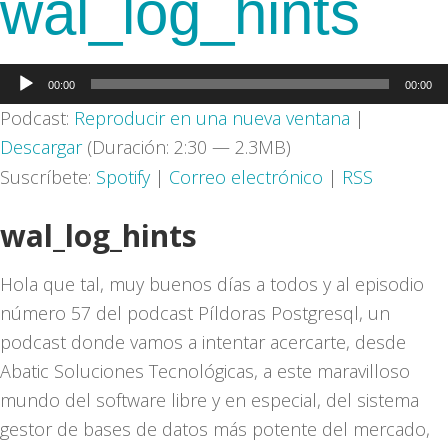
wal_log_hints
Reproductor
00:00
00:00
de
Podcast:
Reproducir en una nueva ventana
|
audio
Descargar
(Duración: 2:30 — 2.3MB)
Suscríbete:
Spotify
|
Correo electrónico
|
RSS
wal_log_hints
Hola que tal, muy buenos días a todos y al episodio
número 57 del podcast Píldoras Postgresql, un
podcast donde vamos a intentar acercarte, desde
Abatic Soluciones Tecnológicas, a este maravilloso
mundo del software libre y en especial, del sistema
gestor de bases de datos más potente del mercado,