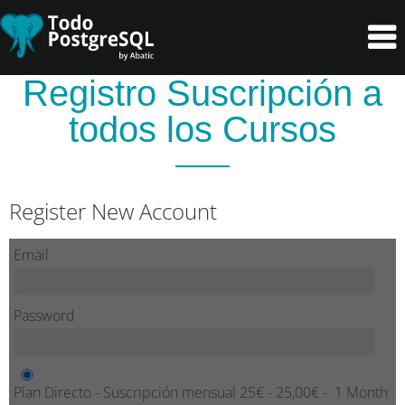
Skip
Skip
to
to
primary
content
Registro Suscripción a
navigation
todos los Cursos
Register New Account
Email
Password
Plan Directo - Suscripción mensual 25€
-
25,00€
-
1 Month