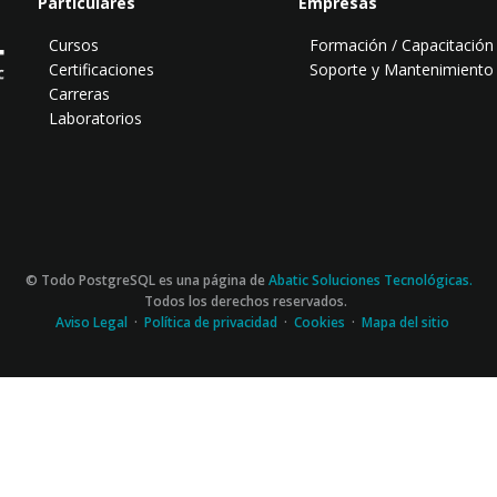
Particulares
Empresas
Cursos
Formación / Capacitación
Certificaciones
Soporte y Mantenimiento
Carreras
Laboratorios
© Todo PostgreSQL es una página de
Abatic Soluciones Tecnológicas.
Todos los derechos reservados.
Aviso Legal
·
Política de privacidad
·
Cookies
·
Mapa del sitio