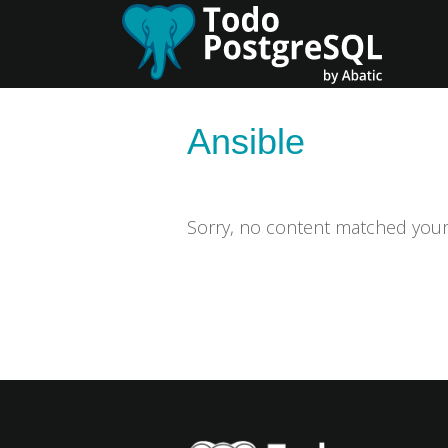
Skip
Skip
to
to
primary
content
navigation
Ansible
Sorry, no content matched your c