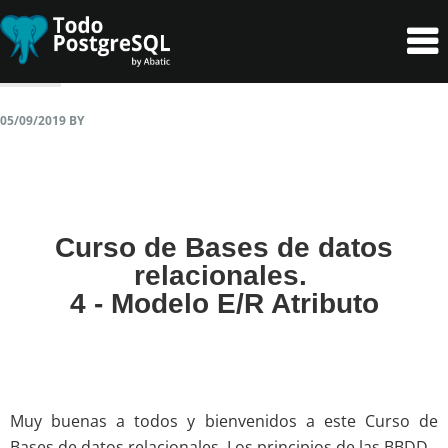
Skip
Skip
to
to
primary
content
navigation
05/09/2019
BY
Curso de Bases de datos
relacionales.
4 - Modelo E/R Atributo
Muy buenas a todos y bienvenidos a este Curso de
Bases de datos relacionales. Los principios de las BBDD.