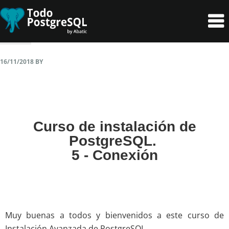
Skip
Skip
to
to
primary
content
navigation
16/11/2018
BY
Curso de instalación de
PostgreSQL.
5 - Conexión
Muy buenas a todos y bienvenidos a este curso de
Instalación Avanzada de PostgreSQL.