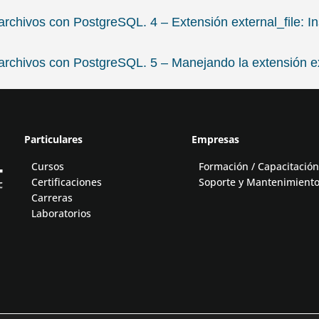
rchivos con PostgreSQL. 4 – Extensión external_file: In
rchivos con PostgreSQL. 5 – Manejando la extensión ex
Particulares
Empresas
Cursos
Formación / Capacitación
Certificaciones
Soporte y Mantenimient
Carreras
Laboratorios
© Todo PostgreSQL es una página de
Abatic Soluciones Tecnológicas.