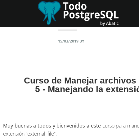
Skip
Skip
to
to
primary
content
navigation
15/03/2019
BY
Curso de Manejar archivos
5 - Manejando la extensió
Muy buenas a todos y bienvenidos a este
curso para mane
extensión “external_file”.