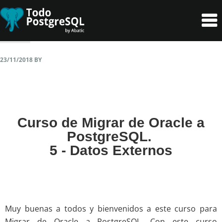
Skip
Skip
to
to
primary
content
navigation
23/11/2018
BY
Curso de Migrar de Oracle a
PostgreSQL.
5 - Datos Externos
Muy buenas a todos y bienvenidos a este curso para
Migrar de Oracle a PostgreSQL. Con este curso