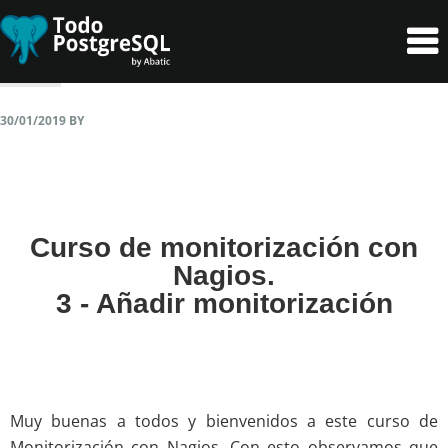
Skip
Skip
to
to
primary
content
navigation
30/01/2019
BY
Curso de monitorización con
Nagios.
3 - Añadir monitorización
Muy buenas a todos y bienvenidos a este curso de
Monitorización con Nagios. Con esto observamos que