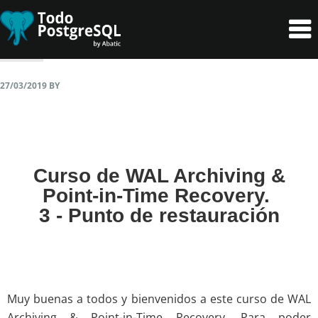
Skip
Skip
to
to
primary
content
navigation
27/03/2019
BY
Curso de WAL Archiving &
Point-in-Time Recovery.
3 - Punto de restauración
Muy buenas a todos y bienvenidos a este curso de WAL
Archiving & Point-in-Time Recovery. Para poder