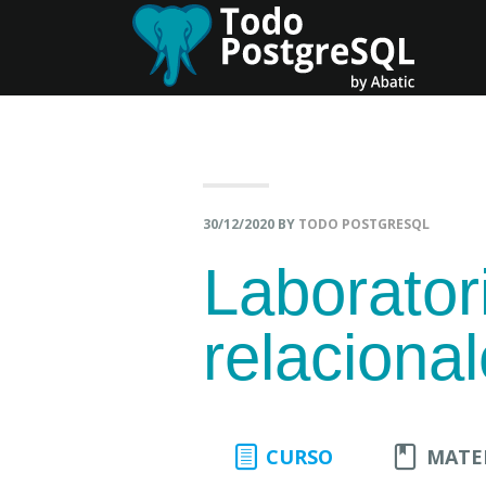
Skip
Skip
to
to
primary
content
navigation
30/12/2020
BY
TODO POSTGRESQL
Laborator
relaciona
CURSO
MATE