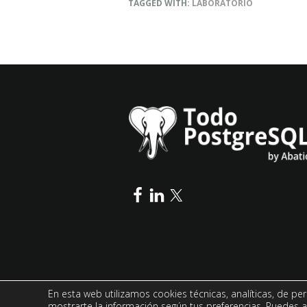
TAGGED WITH:
LABORATORIO
En esta web utilizamos cookies técnicas, analíticas, de per
mostrarte la información según tus preferencias. Puedes a