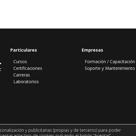
Particulares
Empresas
Cursos
Formación / Capacitación
Certificaciones
Soporte y Mantenimiento
Carreras
Laboratorios
© Todo PostgreSQL es una página de
Abatic Soluciones Tecnológicas.
sonalización y publicitarias (propias y de terceros) para poder
Todos los derechos reservados.
ceptar este tipo de cookies pulsando el botón “Aceptar”,