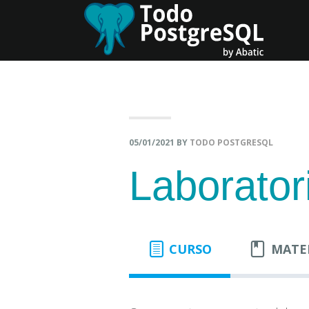
Skip
Skip
to
to
primary
content
navigation
05/01/2021
BY
TODO POSTGRESQL
Laborator
CURSO
MATE