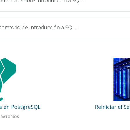
 Practico sobre Introducción a SQL I
boratorio de Introducción a SQL I
s en PostgreSQL
Reiniciar el 
ORATORIOS