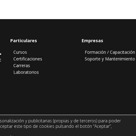
Particulares
Empresas
Cursos
Formación / Capacitación
Certificaciones
Soporte y Mantenimiento
Carreras
Laboratorios
© Todo PostgreSQL es una página de
Abatic Soluciones Tecnológicas.
sonalización y publicitarias (propias y de terceros) para poder
Todos los derechos reservados.
ceptar este tipo de cookies pulsando el botón “Aceptar”,
Aviso Legal
·
Política de privacidad
·
Cookies
·
Mapa del sitio