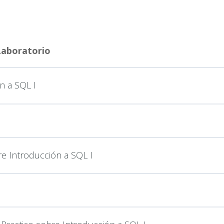
 Laboratorio
n a SQL I
re Introducción a SQL I