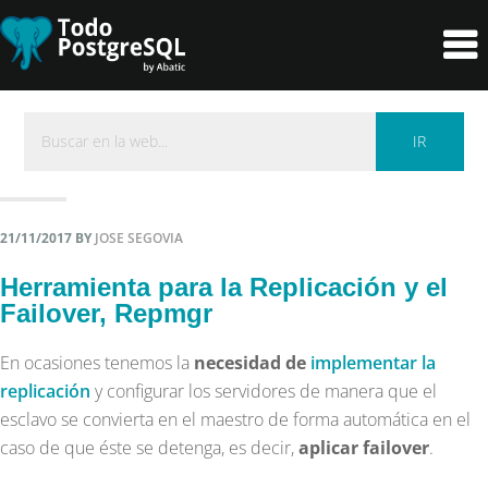
Skip
Skip
to
to
primary
content
navigation
21/11/2017
BY
JOSE SEGOVIA
Herramienta para la Replicación y el
Failover, Repmgr
En ocasiones tenemos la
necesidad de
implementar la
replicación
y configurar los servidores de manera que el
esclavo se convierta en el maestro de forma automática en el
caso de que éste se detenga, es decir,
aplicar failover
.