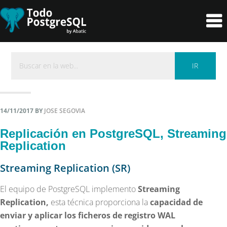
Skip
Skip
to
to
primary
content
navigation
14/11/2017
BY
JOSE SEGOVIA
Replicación en PostgreSQL, Streaming
Replication
Streaming Replication (SR)
El equipo de PostgreSQL implemento
Streaming
Replication,
esta técnica proporciona la
capacidad de
enviar y aplicar los ficheros de registro WAL