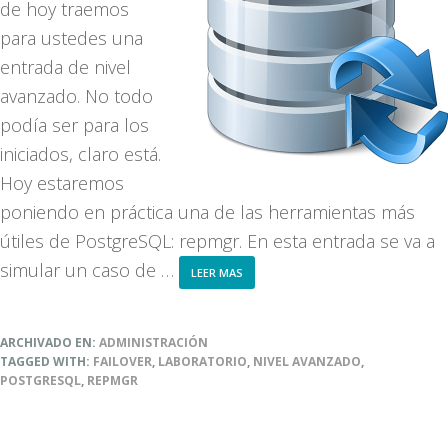
de hoy traemos
para ustedes una
entrada de nivel
avanzado. No todo
podía ser para los
iniciados, claro está.
Hoy estaremos
poniendo en práctica una de las herramientas más
útiles de PostgreSQL: repmgr. En esta entrada se va a
simular un caso de …
ABOUT
LEER MAS
FAILOVER
CON
REPMGR
EN
ARCHIVADO EN:
ADMINISTRACIÓN
POSTGRESQL
TAGGED WITH:
FAILOVER
,
LABORATORIO
,
NIVEL AVANZADO
,
POSTGRESQL
,
REPMGR