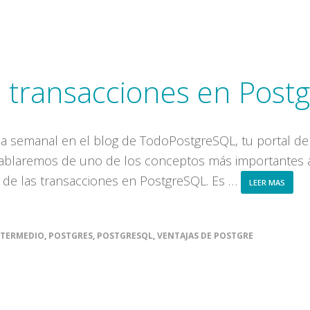
transacciones en Post
a semanal en el blog de TodoPostgreSQL, tu portal d
hablaremos de uno de los conceptos más importantes a
de las transacciones en PostgreSQL. Es …
ABOU
LEER MAS
COMA
DE
TRANS
EN
NTERMEDIO
,
POSTGRES
,
POSTGRESQL
,
VENTAJAS DE POSTGRE
POSTG