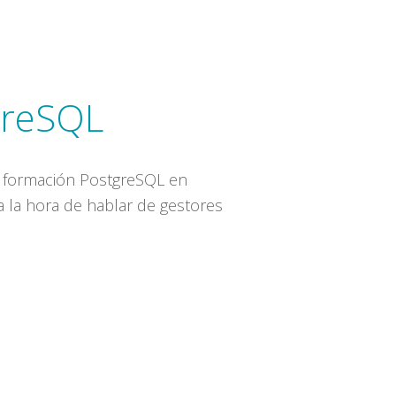
greSQL
e formación PostgreSQL en
 la hora de hablar de gestores
T
NDOS
ACCIONES
RESQL