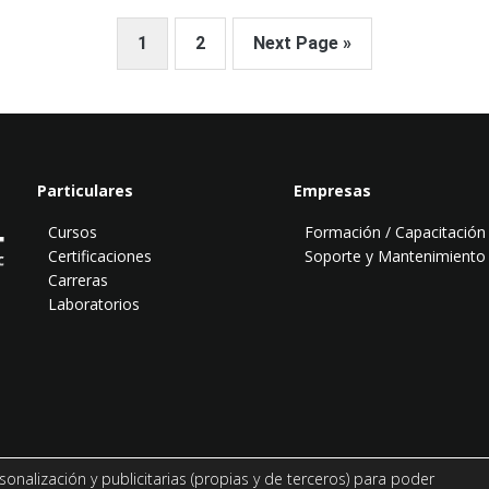
Page
Page
1
2
Next Page »
Particulares
Empresas
Cursos
Formación / Capacitación
Certificaciones
Soporte y Mantenimiento
Carreras
Laboratorios
© Todo PostgreSQL es una página de
Abatic Soluciones Tecnológicas.
sonalización y publicitarias (propias y de terceros) para poder
Todos los derechos reservados.