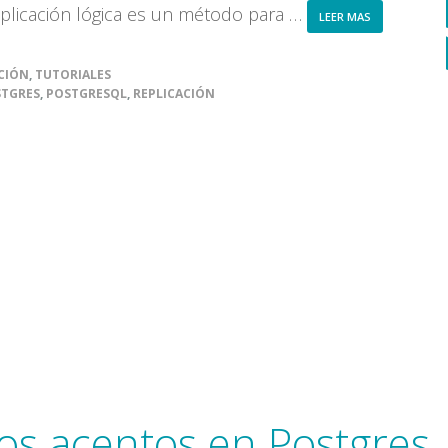
replicación lógica es un método para …
ABOUT
LEER MAS
REPLICACIÓN
EN
POSTGRESQL,
CIÓN
,
TUTORIALES
LOGICAL
TGRES
,
POSTGRESQL
,
REPLICACIÓN
REPLICATION
os acentos en Postgres