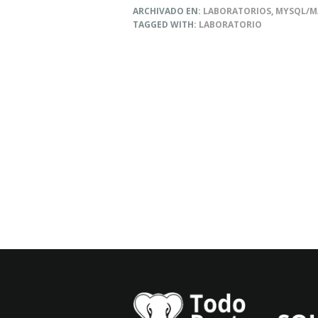
TCL
ARCHIVADO EN:
LABORATORIOS
,
MYSQL/M
Y
TAGGED WITH:
LABORATORIO
FUNCIONES
AGREGADAS,
TEXTO
Y
FECHA
MYSQL
Y
MARIADB