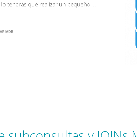
ello tendrás que realizar un pequeño …
ARIADB
e subconsultas y JOINs