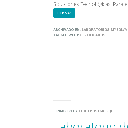
Soluciones Tecnológicas. Para 
ABOUT
LEER MAS
CICLO
DE
LABORATORIOS
ARCHIVADO EN:
LABORATORIOS
,
MYSQL/M
DE
TAGGED WITH:
CERTIFICADOS
SQL
EN
MYSQL
Y
MARIADB
30/04/2021
BY
TODO POSTGRESQL
Laboratorio d