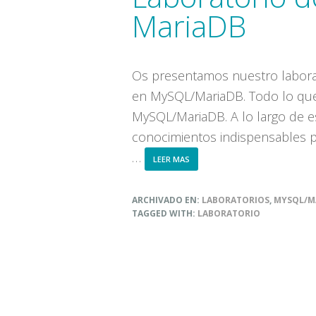
MariaDB
Os presentamos nuestro labora
en MySQL/MariaDB. Todo lo que 
MySQL/MariaDB. A lo largo de e
conocimientos indispensables p
…
ABOUT
LEER MAS
LABORATORIO
DE
SUBCONSULTAS
ARCHIVADO EN:
LABORATORIOS
,
MYSQL/M
Y
TAGGED WITH:
LABORATORIO
JOINS
MYSQL
Y
MARIADB