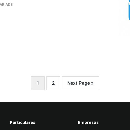
ARIADB
Page
Page
1
2
Next Page »
Particulares
Empresas