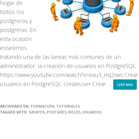
hogar de
todos los
postgreros y
postgreras. En
esta ocasión
estaremos
tratando una de las tareas más comunes de un
administrador; la creación de usuarios en PostgreSQL.
https://www.youtube.com/watch?v=exu3_Hq2tws Crear
usuarios en PostgreSQL: createuser Crear …
AB
LEER MAS
CO
CR
US
EN
ARCHIVADO EN:
FORMACIÓN
,
TUTORIALES
PO
TAGGED WITH:
GRUPOS
,
POSTGRES
,
ROLES
,
USUARIOS