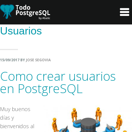
header-
Main
Skip
Skip
right
navigation
to
to
primary
content
Usuarios
navigation
15/09/2017
BY
JOSE SEGOVIA
Como crear usuarios
en PostgreSQL
Muy buenos
días y
bienvenidos al